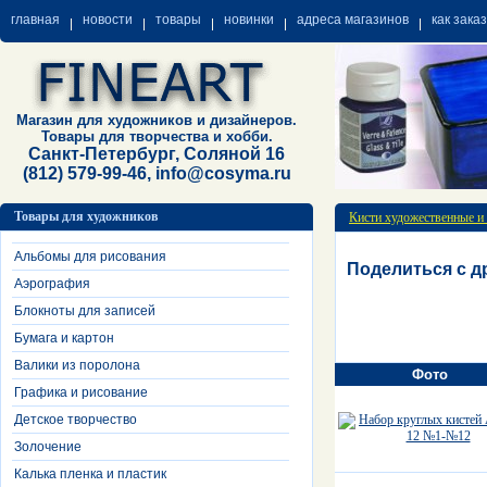
главная
новости
товары
новинки
адреса магазинов
как зака
Магазин для художников и дизайнеров.
Товары для творчества и хобби.
Санкт-Петербург, Соляной 16
(812) 579-99-46, info@cosyma.ru
Товары для художников
Кисти художественные и
Альбомы для рисования
Поделиться с д
Аэрография
Блокноты для записей
Бумага и картон
Валики из поролона
Фото
Графика и рисование
Детское творчество
Золочение
Калька пленка и пластик