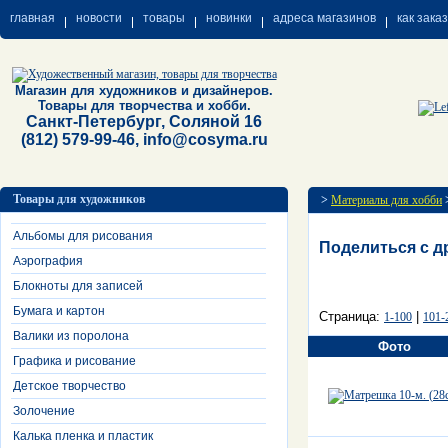
главная
новости
товары
новинки
адреса магазинов
как зака
Магазин для художников и дизайнеров.
Товары для творчества и хобби.
Санкт-Петербург, Соляной 16
(812) 579-99-46, info@cosyma.ru
Товары для художников
>
Материалы для хобби
Альбомы для рисования
Поделиться с д
Аэрография
Блокноты для записей
Бумага и картон
Страница:
|
1-100
101-
Валики из поролона
Фото
Графика и рисование
Детское творчество
Золочение
Калька пленка и пластик