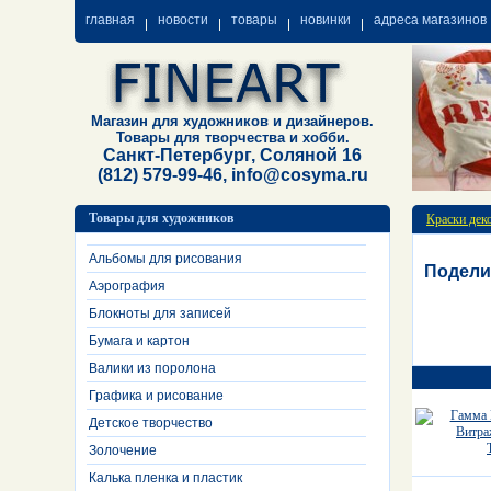
главная
новости
товары
новинки
адреса магазинов
Магазин для художников и дизайнеров.
Товары для творчества и хобби.
Санкт-Петербург, Соляной 16
(812) 579-99-46, info@cosyma.ru
Товары для художников
Краски дек
Альбомы для рисования
Подели
Аэрография
Блокноты для записей
Бумага и картон
Валики из поролона
Графика и рисование
Детское творчество
Золочение
Калька пленка и пластик