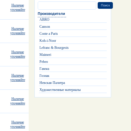
Наличие
уточняйте
Производители
ABRO
Canson
Наличие
уточняйте
Conte a Paris
Koh-i-Noor
Lefranc & Bourgeois
Наличие
Maimeri
уточняйте
Pebeo
Гамма
Наличие
Гознак
уточняйте
Невская Палитра
Художественные материалы
Наличие
уточняйте
Наличие
уточняйте