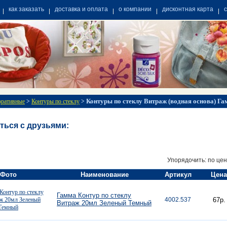
как заказать
доставка и оплата
о компании
дисконтная карта
Контуры по стеклу Витраж (водная основа) Г
оративные
>
Контуры по стеклу
>
ться с друзьями:
Упорядочить: по цен
Фото
Наименование
Артикул
Цена
Гамма Контур по стеклу
4002.537
67р.
Витраж 20мл Зеленый Темный