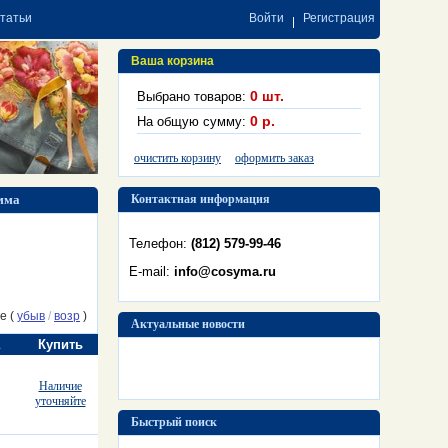
статьи
Войти
Регистрация
Ваша корзина
0
шт.
Выбрано товаров:
0
р.
На общую сумму:
очистить корзину
оформить заказ
амма
Контактная информация
Телефон:
(812) 579-99-46
E-mail:
info@cosyma.ru
е (
убыв
/
возр
)
Актуальные новости
Купить
Наличие
уточняйте
Быстрый поиск