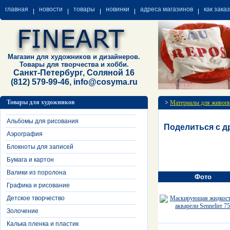
главная
новости
товары
новинки
адреса магазинов
как зака
Магазин для художников и дизайнеров.
Товары для творчества и хобби.
Санкт-Петербург, Соляной 16
(812) 579-99-46, info@cosyma.ru
Товары для художников
>
Материалы для живоп
Альбомы для рисования
Поделиться с д
Аэрография
Блокноты для записей
Бумага и картон
Валики из поролона
Фото
Графика и рисование
Детское творчество
Золочение
Калька пленка и пластик