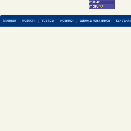
главная
новости
товары
новинки
адреса магазинов
как зака