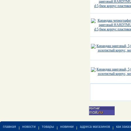
главная
новости
товары
новинки
адреса магазинов
как зака