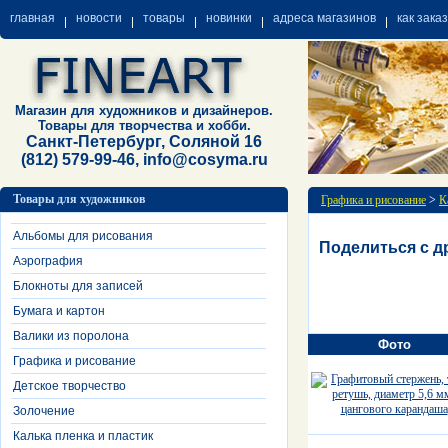
главная
новости
товары
новинки
адреса магазинов
как зака
Магазин для художников и дизайнеров.
Товары для творчества и хобби.
Санкт-Петербург, Соляной 16
(812) 579-99-46, info@cosyma.ru
Товары для художников
Графика и рисование
>
К
Альбомы для рисования
Поделиться с д
Аэрография
Блокноты для записей
Бумага и картон
Валики из поролона
Фото
Графика и рисование
Детское творчество
Золочение
Калька пленка и пластик