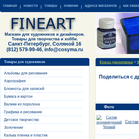
главная
новости
товары
новинки
адреса магазинов
как зака
Магазин для художников и дизайнеров.
Товары для творчества и хобби.
Санкт-Петербург, Соляной 16
(812) 579-99-46, info@cosyma.ru
Товары для художников
Краски декоративные
>
К
Альбомы для рисования
Поделиться с д
Аэрография
Блокноты для записей
Бумага и картон
Валики из поролона
Фото
Графика и рисование
Детское творчество
Состав
Золочение
Калька пленка и пластик