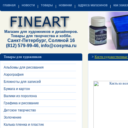
главная
новости
товары
новинки
адреса магазинов
как зака
Магазин для художников и дизайнеров.
Товары для творчества и хобби.
Санкт-Петербург, Соляной 16
(812) 579-99-46, info@cosyma.ru
Товары для художников
>
Кисти художественные
Альбомы для рисования
Аэрография
Блокноты для записей
Бумага и картон
Валики из поролона
Графика и рисование
Детское творчество
Золочение
Калька пленка и пластик