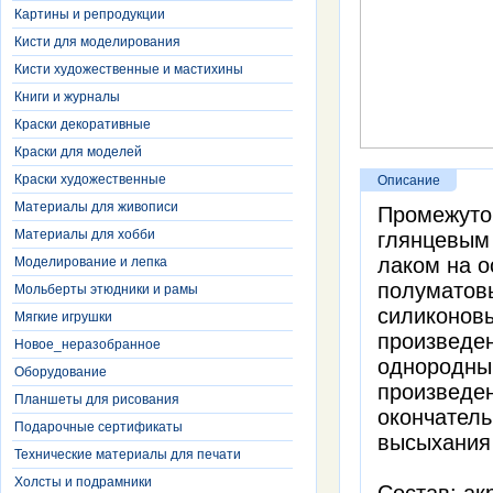
Картины и репродукции
Кисти для моделирования
Кисти художественные и мастихины
Книги и журналы
Краски декоративные
Краски для моделей
Краски художественные
Описание
Материалы для живописи
Промежуто
Материалы для хобби
глянцевым
лаком на о
Моделирование и лепка
полуматов
Мольберты этюдники и рамы
силиконов
Мягкие игрушки
произведе
Новое_неразобранное
однородный
Оборудование
произведен
Планшеты для рисования
окончатель
Подарочные сертификаты
высыхания 
Технические материалы для печати
Холсты и подрамники