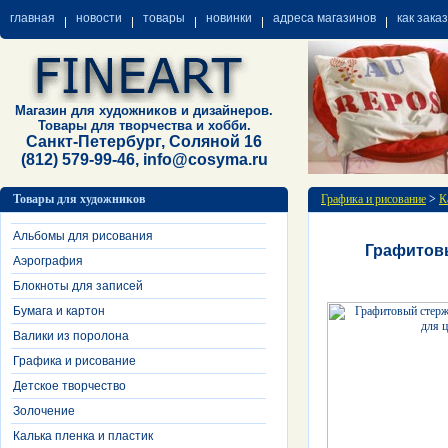
главная
новости
товары
новинки
адреса магазинов
как зака
Магазин для художников и дизайнеров.
Товары для творчества и хобби.
Санкт-Петербург, Соляной 16
(812) 579-99-46, info@cosyma.ru
Товары для художников
Графика и рисование
>
К
Альбомы для рисования
Графитовы
Аэрография
Блокноты для записей
Бумага и картон
Валики из поролона
Графика и рисование
Детское творчество
Золочение
Калька пленка и пластик