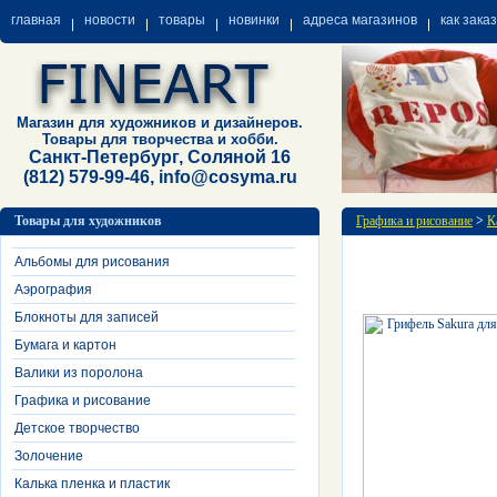
главная
новости
товары
новинки
адреса магазинов
как зака
Магазин для художников и дизайнеров.
Товары для творчества и хобби.
Санкт-Петербург, Соляной 16
(812) 579-99-46, info@cosyma.ru
Товары для художников
Графика и рисование
>
К
Альбомы для рисования
Аэрография
Блокноты для записей
Бумага и картон
Валики из поролона
Графика и рисование
Детское творчество
Золочение
Калька пленка и пластик