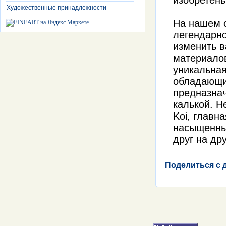
изобретены
Художественные принадлежности
На нашем с
легендарно
изменить в
материалов
уникальная
обладающим
предназнач
калькой. Н
Koi, главн
насыщенны
друг на дру
Поделиться с 