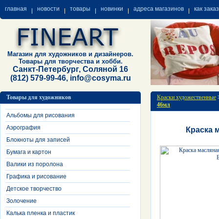
главная
новости
товары
новинки
адреса магазинов
как зака
Магазин для художников и дизайнеров.
Товары для творчества и хобби.
Санкт-Петербург, Соляной 16
(812) 579-99-46, info@cosyma.ru
Товары для художников
Краски художественные
46мл
Альбомы для рисования
Аэрография
Краска 
Блокноты для записей
Бумага и картон
Валики из поролона
Графика и рисование
Детское творчество
Золочение
Калька пленка и пластик