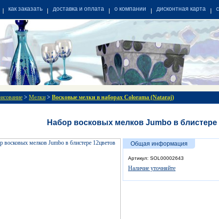
как заказать
доставка и оплата
о компании
дисконтная карта
рисование
>
Мелки
>
Восковые мелки в наборах Colorama (Nataraj)
Набор восковых мелков Jumbo в блистере
Общая информация
Артикул: SOL00002643
Наличие уточняйте