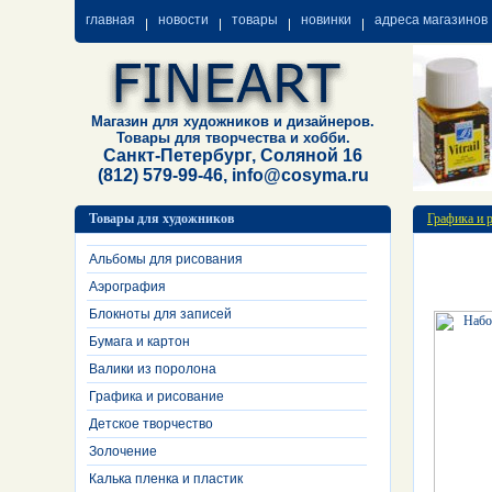
главная
новости
товары
новинки
адреса магазинов
Магазин для художников и дизайнеров.
Товары для творчества и хобби.
Санкт-Петербург, Соляной 16
(812) 579-99-46, info@cosyma.ru
Товары для художников
Графика и 
Альбомы для рисования
Аэрография
Блокноты для записей
Бумага и картон
Валики из поролона
Графика и рисование
Детское творчество
Золочение
Калька пленка и пластик