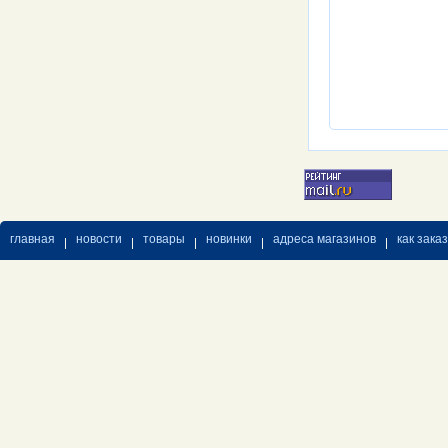
главная
новости
товары
новинки
адреса магазинов
как зака