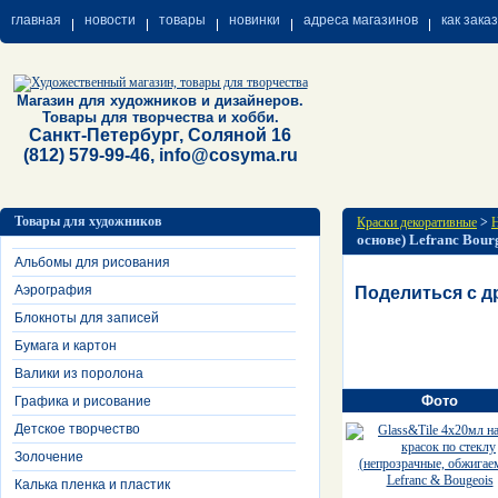
главная
новости
товары
новинки
адреса магазинов
как зака
Магазин для художников и дизайнеров.
Товары для творчества и хобби.
Санкт-Петербург, Соляной 16
(812) 579-99-46, info@cosyma.ru
Товары для художников
Краски декоративные
>
Н
основе) Lefranc Bour
Альбомы для рисования
Аэрография
Поделиться с д
Блокноты для записей
Бумага и картон
Валики из поролона
Фото
Графика и рисование
Детское творчество
Золочение
Калька пленка и пластик