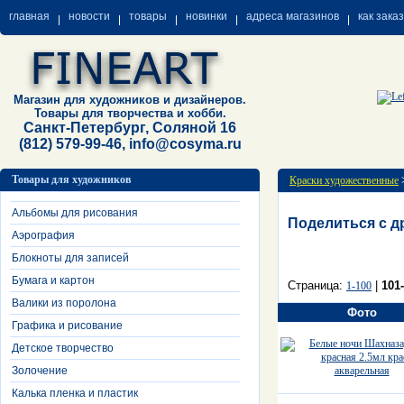
главная
новости
товары
новинки
адреса магазинов
как зака
Магазин для художников и дизайнеров.
Товары для творчества и хобби.
Санкт-Петербург, Соляной 16
(812) 579-99-46, info@cosyma.ru
Товары для художников
Краски художественные
Альбомы для рисования
Поделиться с д
Аэрография
Блокноты для записей
Бумага и картон
Страница:
|
101
1-100
Валики из поролона
Фото
Графика и рисование
Детское творчество
Золочение
Калька пленка и пластик