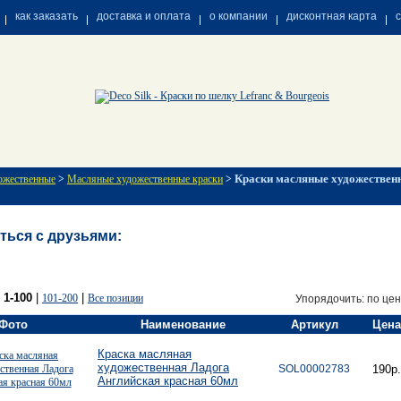
как заказать
доставка и оплата
о компании
дисконтная карта
Краски масляные художествен
ожественные
>
Масляные художественные краски
>
ться с друзьями:
:
1-100
|
|
101-200
Все позиции
Упорядочить: по цен
Фото
Наименование
Артикул
Цена
Краска масляная
художественная Ладога
SOL00002783
190р.
Английская красная 60мл