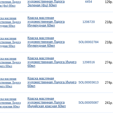
художественная Ладога
4454
129р.
Зеленая (фц) 60мл
Краска масляная
художественная Ладога
1206720
218р.
Изумрудная 60мл
Краска масляная
художественная Ладога
SOL00002784
218р.
Изумрудная 60мл
Краска масляная
художественная Ладога Индиго
1206516
274р.
60мл
Краска масляная
художественная Ладога Индиго
SOL00003613
274р.
60мл
Краска масляная
художественная Ладога
SOL00005087
241р.
Индийская красная 60мл