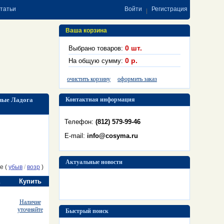
статьи
Войти
Регистрация
Ваша корзина
0
шт.
Выбрано товаров:
0
р.
На общую сумму:
очистить корзину
оформить заказ
ные Ладога
Контактная информация
Телефон:
(812) 579-99-46
E-mail:
info@cosyma.ru
Актуальные новости
е (
убыв
/
возр
)
Купить
Наличие
уточняйте
Быстрый поиск