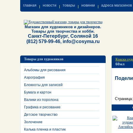
главная
новости
товары
новинки
адреса магазинов
Магазин для художников и дизайнеров.
Товары для творчества и хобби.
Санкт-Петербург, Соляной 16
(812) 579-99-46, info@cosyma.ru
Товары для художников
Краски худ
60мл
Альбомы для рисования
Аэрография
Подели
Блокноты для записей
Бумага и картон
Страница
Валики из поролона
Графика и рисование
Детское творчество
Золочение
Калька пленка и пластик