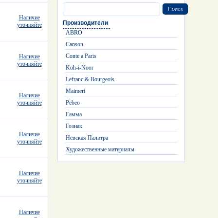
Наличие
Производители
уточняйте
ABRO
Canson
Conte a Paris
Наличие
уточняйте
Koh-i-Noor
Lefranc & Bourgeois
Maimeri
Наличие
Pebeo
уточняйте
Гамма
Гознак
Наличие
Невская Палитра
уточняйте
Художественные материалы
Наличие
уточняйте
Наличие