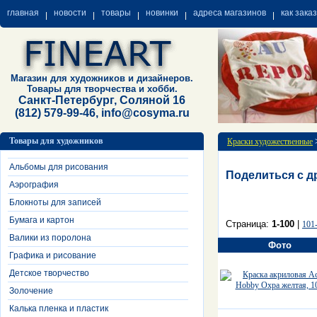
главная
новости
товары
новинки
адреса магазинов
как зака
Магазин для художников и дизайнеров.
Товары для творчества и хобби.
Санкт-Петербург, Соляной 16
(812) 579-99-46, info@cosyma.ru
Товары для художников
Краски художественные
Альбомы для рисования
Поделиться с д
Аэрография
Блокноты для записей
Бумага и картон
Страница:
1-100
|
101
Валики из поролона
Фото
Графика и рисование
Детское творчество
Золочение
Калька пленка и пластик