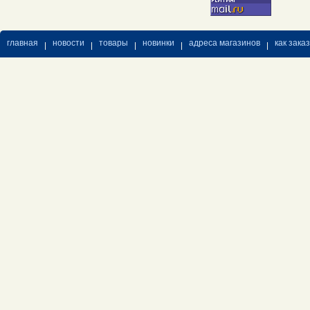
главная
новости
товары
новинки
адреса магазинов
как зака