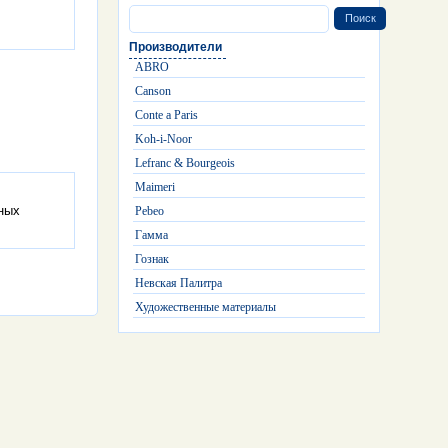
Производители
ABRO
Canson
Conte a Paris
Koh-i-Noor
Lefranc & Bourgeois
Maimeri
ных
Pebeo
Гамма
Гознак
Невская Палитра
Художественные материалы