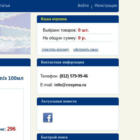
статьи
Войти
Регистрация
Ваша корзина
0
шт.
Выбрано товаров:
0
р.
На общую сумму:
очистить корзину
оформить заказ
Контактная информация
Телефон:
(812) 579-99-46
п/э 100мл
E-mail:
info@cosyma.ru
Актуальные новости
296
не:
Быстрый поиск