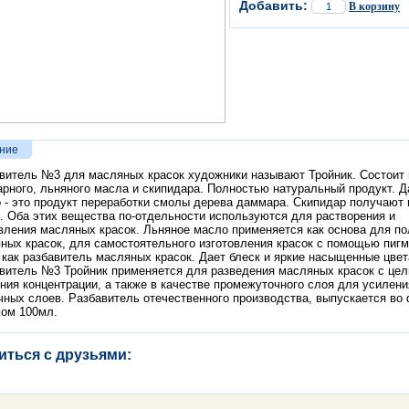
Добавить:
В корзину
ние
витель №3 для масляных красок художники называют Тройник. Состоит 
рного, льняного масла и скипидара. Полностью натуральный продукт. 
 - это продукт переработки смолы дерева даммара. Скипидар получают
. Оба этих вещества по-отдельности используются для растворения и
вления масляных красок. Льняное масло применяется как основа для п
ных красок, для самостоятельного изготовления красок с помощью пигм
 как разбавитель масляных красок. Дает блеск и яркие насыщенные цвет
витель №3 Тройник применяется для разведения масляных красок с це
ния концентрации, а также в качестве промежуточного слоя для усилени
чных слоев. Разбавитель отечественного производства, выпускается во
ом 100мл.
иться с друзьями: