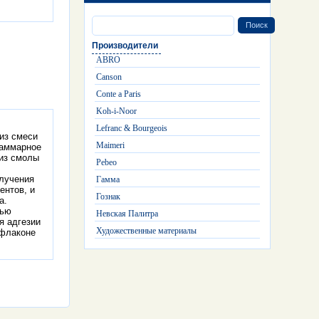
Производители
ABRO
Canson
Conte a Paris
Koh-i-Noor
Lefranc & Bourgeois
из смеси
Maimeri
Даммарное
 из смолы
Pebeo
олучения
Гамма
ентов, и
Гознак
а.
лью
Невская Палитра
я адгезии
Художественные материалы
 флаконе