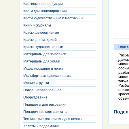
Картины и репродукции
Кисти для моделирования
Кисти художественные и мастихины
Книги и журналы
Краски декоративные
Краски для моделей
Краски художественные
Описа
Материалы для живописи
Разба
дамма
Материалы для хобби
масло
сосны
Моделирование и лепка
разба
Мольберты этюдники и рамы
масля
также
Мягкие игрушки
Разба
сниже
Новое_неразобранное
красо
Оборудование
объем
Планшеты для рисования
Подел
Подарочные сертификаты
Технические материалы для печати
Холсты и подрамники