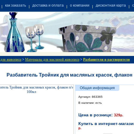
как заказать
доставка и оплата
о компании
дисконтная карта
 для живописи
>
Материалы для масляной живописи
>
Разбавители и растворители
Разбавитель Тройник для масляных красок, флакон 
Общая информация
Артикул: 863365
В наличии: есть
Цена в рознице:
329
р.
Купить в интернет-магази
р.