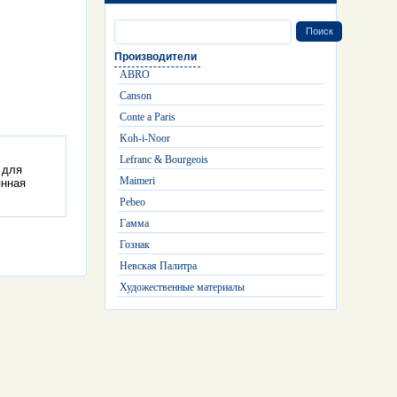
Производители
ABRO
Canson
Conte a Paris
Koh-i-Noor
Lefranc & Bourgeois
 для
Maimeri
янная
Pebeo
Гамма
Гознак
Невская Палитра
Художественные материалы