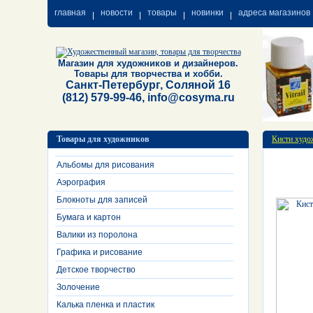
главная
новости
товары
новинки
адреса магазинов
Магазин для художников и дизайнеров.
Товары для творчества и хобби.
Санкт-Петербург, Соляной 16
(812) 579-99-46, info@cosyma.ru
Товары для художников
Кисти худо
Альбомы для рисования
Аэрография
Блокноты для записей
Бумага и картон
Валики из поролона
Графика и рисование
Детское творчество
Золочение
Калька пленка и пластик