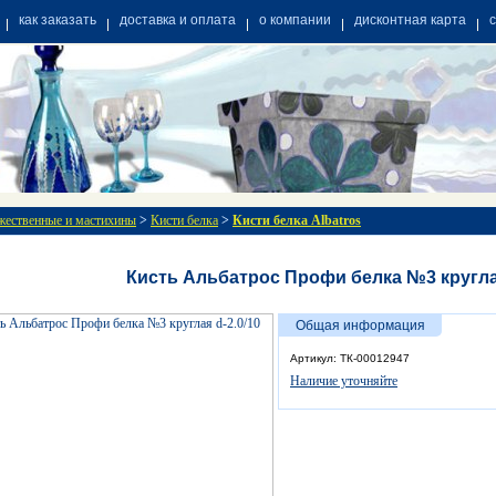
как заказать
доставка и оплата
о компании
дисконтная карта
жественные и мастихины
>
Кисти белка
>
Кисти белка Albatros
Кисть Альбатрос Профи белка №3 круглая
Общая информация
Артикул: ТК-00012947
Наличие уточняйте