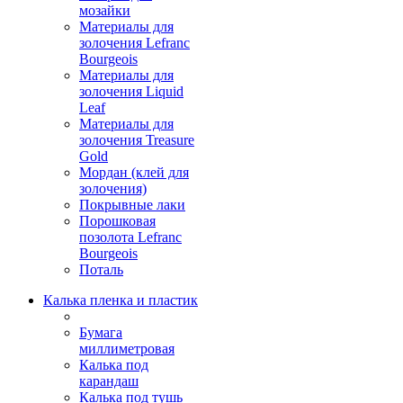
мозайки
Материалы для
золочения Lefranc
Bourgeois
Материалы для
золочения Liquid
Leaf
Материалы для
золочения Treasure
Gold
Мордан (клей для
золочения)
Покрывные лаки
Порошковая
позолота Lefranc
Bourgeois
Поталь
Калька пленка и пластик
Бумага
миллиметровая
Калька под
карандаш
Калька под тушь