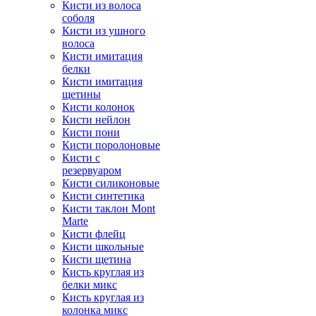
Кисти из волоса
соболя
Кисти из ушного
волоса
Кисти имитация
белки
Кисти имитация
щетины
Кисти колонок
Кисти нейлон
Кисти пони
Кисти поролоновые
Кисти с
резервуаром
Кисти силиконовые
Кисти синтетика
Кисти таклон Mont
Marte
Кисти флейц
Кисти школьные
Кисти щетина
Кисть круглая из
белки микс
Кисть круглая из
колонка микс