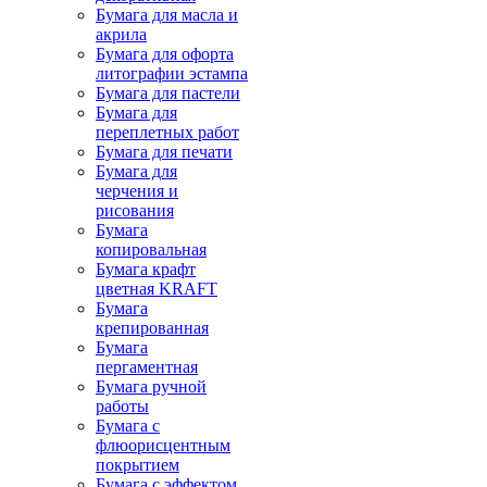
Бумага для масла и
акрила
Бумага для офорта
литографии эстампа
Бумага для пастели
Бумага для
переплетных работ
Бумага для печати
Бумага для
черчения и
рисования
Бумага
копировальная
Бумага крафт
цветная KRAFT
Бумага
крепированная
Бумага
пергаментная
Бумага ручной
работы
Бумага с
флюорисцентным
покрытием
Бумага с эффектом