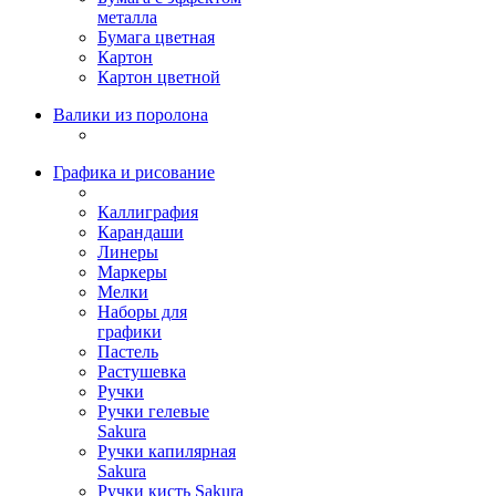
металла
Бумага цветная
Картон
Картон цветной
Валики из поролона
Графика и рисование
Каллиграфия
Карандаши
Линеры
Маркеры
Мелки
Наборы для
графики
Пастель
Растушевка
Ручки
Ручки гелевые
Sakura
Ручки капилярная
Sakura
Ручки кисть Sakura