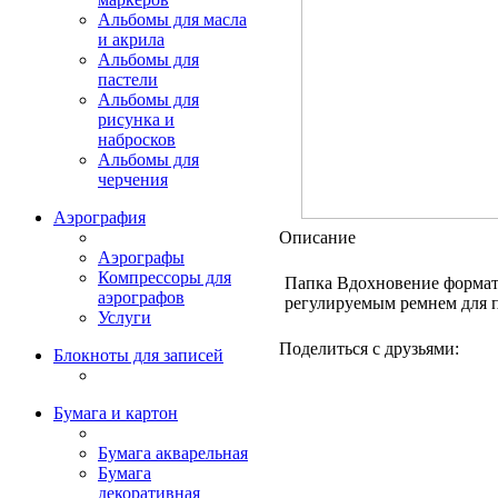
Альбомы для масла
и акрила
Альбомы для
пастели
Альбомы для
рисунка и
набросков
Альбомы для
черчения
Аэрография
Описание
Аэрографы
Компрессоры для
Папка Вдохновение формата
аэрографов
регулируемым ремнем для п
Услуги
Поделиться с друзьями:
Блокноты для записей
Бумага и картон
Бумага акварельная
Бумага
декоративная