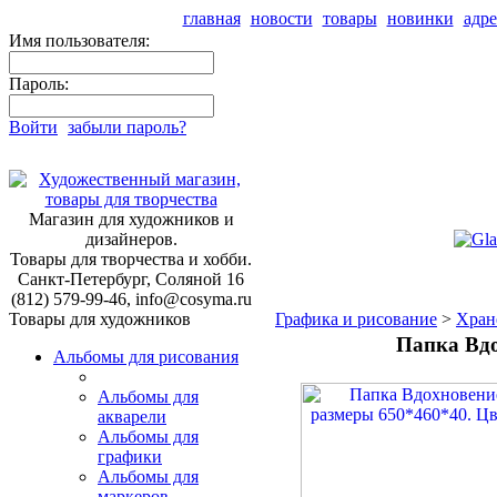
главная
новости
товары
новинки
адре
Имя пользователя:
Пароль:
Войти
забыли пароль?
Магазин для художников и
дизайнеров.
Товары для творчества и хобби.
Санкт-Петербург, Соляной 16
(812) 579-99-46, info@cosyma.ru
Товары для художников
Графика и рисование
>
Хран
Папка Вдо
Альбомы для рисования
Альбомы для
акварели
Альбомы для
графики
Альбомы для
маркеров