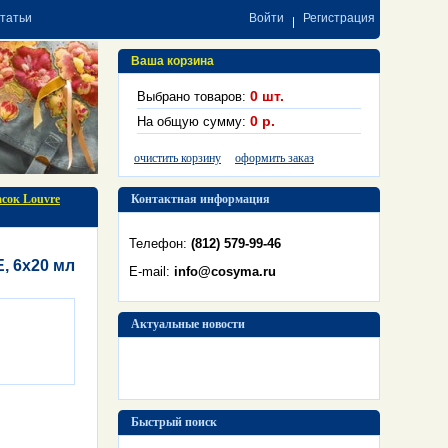
статьи
Войти
Регистрация
Ваша корзина
0
шт.
Выбрано товаров:
0
р.
На общую сумму:
очистить корзину
оформить заказ
сок Louvre
Контактная информация
Телефон:
(812) 579-99-46
, 6х20 мл
E-mail:
info@cosyma.ru
Актуальные новости
Быстрый поиск