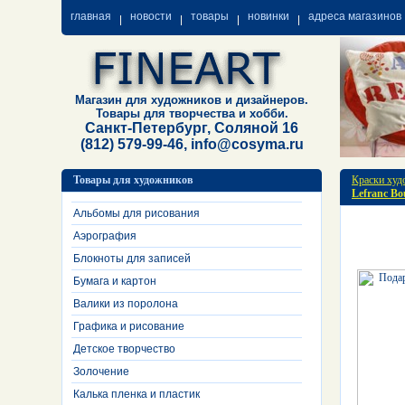
главная
новости
товары
новинки
адреса магазинов
Магазин для художников и дизайнеров.
Товары для творчества и хобби.
Санкт-Петербург, Соляной 16
(812) 579-99-46, info@cosyma.ru
Товары для художников
Краски худ
Lefranc Bo
Альбомы для рисования
Аэрография
Блокноты для записей
Бумага и картон
Валики из поролона
Графика и рисование
Детское творчество
Золочение
Калька пленка и пластик