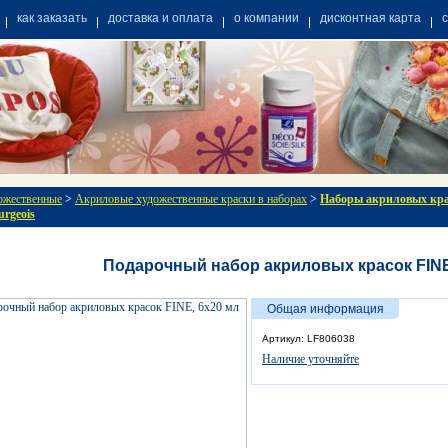
как заказать
доставка и оплата
о компании
дисконтная карта
ожественные
>
Акриловые художественные краски в наборах
>
Наборы акриловых кра
urgeois
Подарочный набор акриловых красок FINE
Общая информация
Артикул: LF806038
Наличие уточняйте