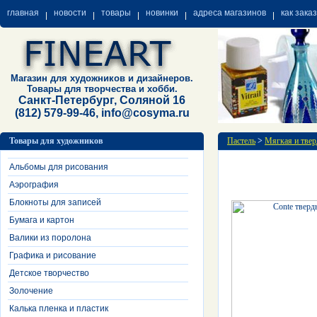
главная
новости
товары
новинки
адреса магазинов
как зака
Магазин для художников и дизайнеров.
Товары для творчества и хобби.
Санкт-Петербург, Соляной 16
(812) 579-99-46, info@cosyma.ru
Товары для художников
Пастель
>
Мягкая и твер
Альбомы для рисования
Аэрография
Блокноты для записей
Бумага и картон
Валики из поролона
Графика и рисование
Детское творчество
Золочение
Калька пленка и пластик