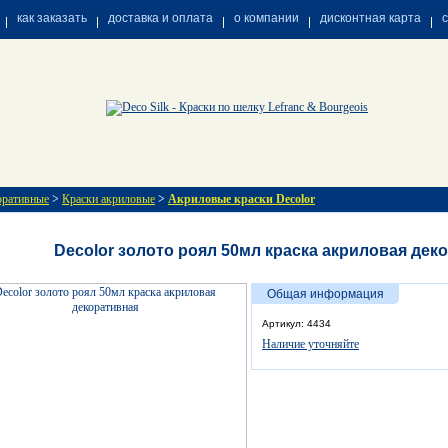
как заказать
доставка и оплата
о компании
дисконтная карта
оративные
>
Краски акриловые
>
Акриловые краски Decolor
Decolor золото роял 50мл краска акриловая дек
Общая информация
Артикул: 4434
Наличие уточняйте