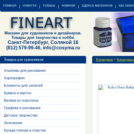
главная
новости
товары
новинки
адреса магазинов
как зака
Магазин для художников и дизайнеров.
Товары для творчества и хобби.
Санкт-Петербург, Соляной 16
(812) 579-99-46, info@cosyma.ru
Товары для художников
Карандаши
>
Карандаши
Альбомы для рисования
Аэрография
Блокноты для записей
Бумага и картон
Валики из поролона
Графика и рисование
Детское творчество
Золочение
Калька пленка и пластик