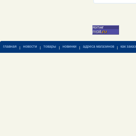
главная
новости
товары
новинки
адреса магазинов
как зака