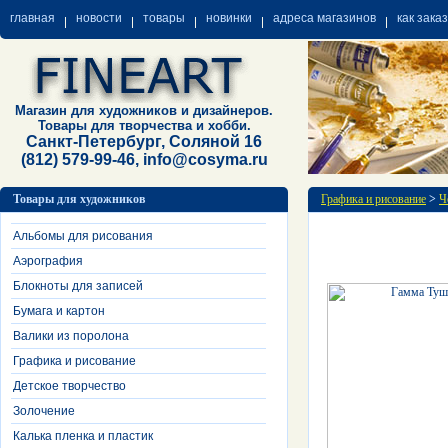
главная
новости
товары
новинки
адреса магазинов
как зака
Магазин для художников и дизайнеров.
Товары для творчества и хобби.
Санкт-Петербург, Соляной 16
(812) 579-99-46, info@cosyma.ru
Товары для художников
Графика и рисование
>
Ч
Альбомы для рисования
Аэрография
Блокноты для записей
Бумага и картон
Валики из поролона
Графика и рисование
Детское творчество
Золочение
Калька пленка и пластик