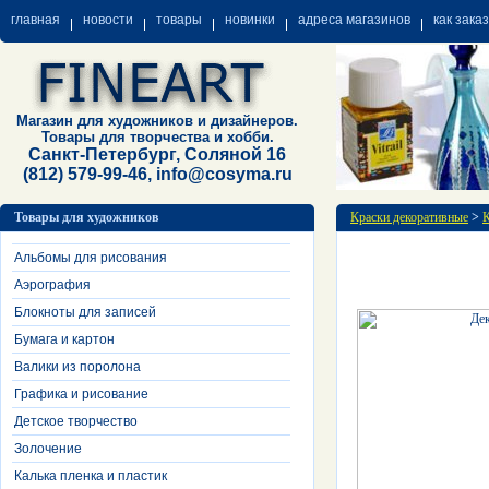
главная
новости
товары
новинки
адреса магазинов
как зака
Магазин для художников и дизайнеров.
Товары для творчества и хобби.
Санкт-Петербург, Соляной 16
(812) 579-99-46, info@cosyma.ru
Товары для художников
Краски декоративные
>
К
Альбомы для рисования
Аэрография
Блокноты для записей
Бумага и картон
Валики из поролона
Графика и рисование
Детское творчество
Золочение
Калька пленка и пластик