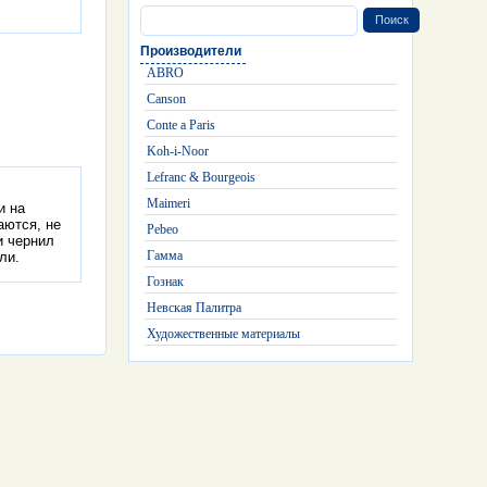
Производители
ABRO
Canson
Conte a Paris
Koh-i-Noor
Lefranc & Bourgeois
Maimeri
и на
аются, не
Pebeo
и чернил
Гамма
ли.
Гознак
Невская Палитра
Художественные материалы