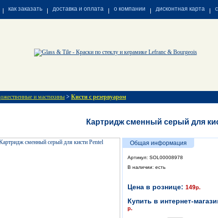
как заказать
доставка и оплата
о компании
дисконтная карта
дожественные и мастихины
>
Кисти с резервуаром
Картридж сменный серый для кис
Общая информация
Артикул: SOL00008978
В наличии: есть
Цена в рознице:
149
р.
Купить в интернет-магази
р.