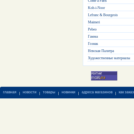
Conte a Paris
Koh-i-Noor
Lefranc & Bourgeois
Maimeri
Pebeo
Гамма
Гознак
Невская Палитра
Художественные материалы
главная
новости
товары
новинки
адреса магазинов
как зака