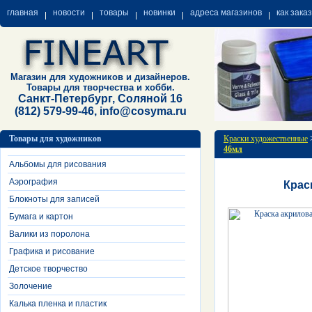
главная
новости
товары
новинки
адреса магазинов
как зака
Магазин для художников и дизайнеров.
Товары для творчества и хобби.
Санкт-Петербург, Соляной 16
(812) 579-99-46, info@cosyma.ru
Товары для художников
Краски художественные
46мл
Альбомы для рисования
Аэрография
Крас
Блокноты для записей
Бумага и картон
Валики из поролона
Графика и рисование
Детское творчество
Золочение
Калька пленка и пластик