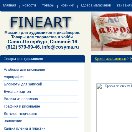
главная
новости
товары
новинки
адреса магазинов
как зака
Магазин для художников и дизайнеров.
Товары для творчества и хобби.
Санкт-Петербург, Соляной 16
(812) 579-99-46, info@cosyma.ru
Товары для художников
Краски декоративные
>
К
Альбомы для рисования
Аэрография
Блокноты для записей
Бумага и картон
Валики из поролона
Графика и рисование
Детское творчество
Золочение
Калька пленка и пластик