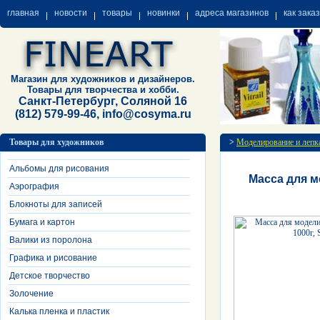
главная
новости
товары
новинки
адреса магазинов
как зака
Магазин для художников и дизайнеров.
Товары для творчества и хобби.
Санкт-Петербург, Соляной 16
(812) 579-99-46, info@cosyma.ru
Товары для художников
>
Моделирование и лепк
Альбомы для рисования
Масса для мо
Аэрография
Блокноты для записей
Бумага и картон
Валики из поролона
Графика и рисование
Детское творчество
Золочение
Калька пленка и пластик