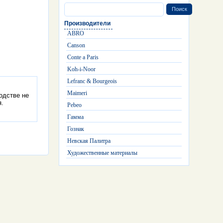
Производители
ABRO
Canson
Conte a Paris
Koh-i-Noor
Lefranc & Bourgeois
Maimeri
одстве не
я.
Pebeo
Гамма
Гознак
Невская Палитра
Художественные материалы