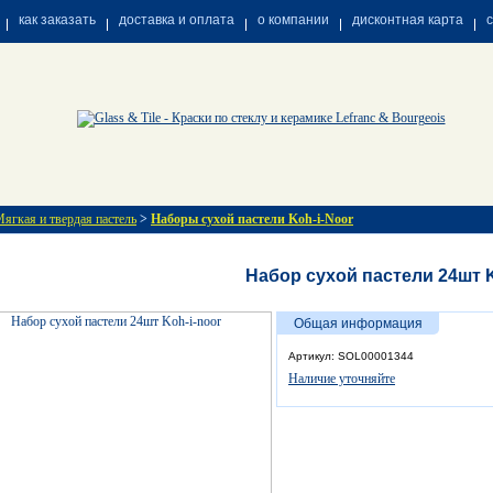
как заказать
доставка и оплата
о компании
дисконтная карта
ягкая и твердая пастель
>
Наборы сухой пастели Koh-i-Noor
Набор cухой пастели 24шт K
Общая информация
Артикул: SOL00001344
Наличие уточняйте