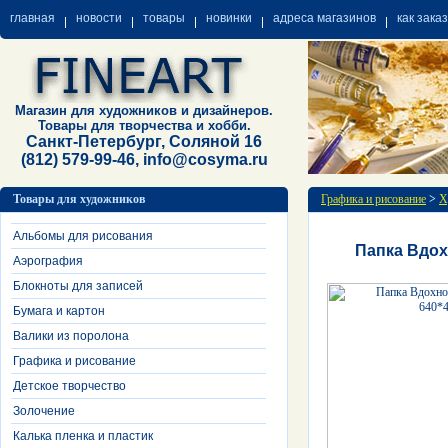
главная
новости
товары
новинки
адреса магазинов
как зака
Магазин для художников и дизайнеров.
Товары для творчества и хобби.
Санкт-Петербург, Соляной 16
(812) 579-99-46, info@cosyma.ru
Товары для художников
Графика и рисование
>
Х
Альбомы для рисования
Папка Вдох
Аэрография
Блокноты для записей
Бумага и картон
Валики из поролона
Графика и рисование
Детское творчество
Золочение
Калька пленка и пластик