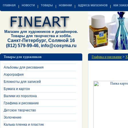
главная
новости
товары
новинки
адреса магазинов
как зака
Магазин для художников и дизайнеров.
Товары для творчества и хобби.
Санкт-Петербург, Соляной 16
(812) 579-99-46, info@cosyma.ru
Товары для художников
Графика и рисование
>
Х
Альбомы для рисования
Аэрография
Блокноты для записей
Бумага и картон
Валики из поролона
Графика и рисование
Детское творчество
Золочение
Калька пленка и пластик