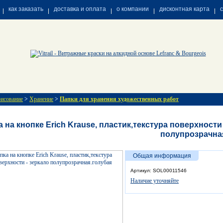
как заказать
доставка и оплата
о компании
дисконтная карта
рисование
>
Хранение
>
Папки для хранения художественных работ
 на кнопке Erich Krause, пластик,текстура поверхности
полупрозрачна
Общая информация
Артикул: SOL00011546
Наличие уточняйте