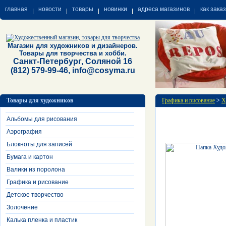
главная
новости
товары
новинки
адреса магазинов
как зака
Магазин для художников и дизайнеров.
Товары для творчества и хобби.
Санкт-Петербург, Соляной 16
(812) 579-99-46, info@cosyma.ru
Товары для художников
Графика и рисование
>
Х
Альбомы для рисования
Аэрография
Блокноты для записей
Бумага и картон
Валики из поролона
Графика и рисование
Детское творчество
Золочение
Калька пленка и пластик