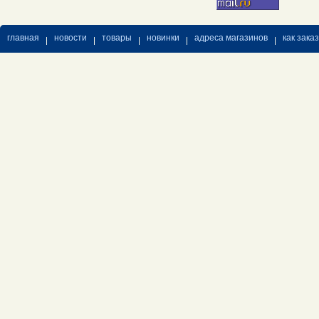
главная
новости
товары
новинки
адреса магазинов
как зака