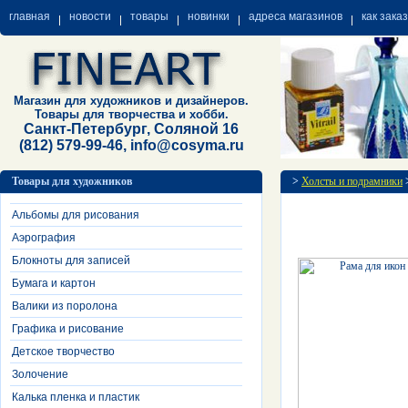
главная
новости
товары
новинки
адреса магазинов
как зака
Магазин для художников и дизайнеров.
Товары для творчества и хобби.
Санкт-Петербург, Соляной 16
(812) 579-99-46, info@cosyma.ru
Товары для художников
>
Холсты и подрамники
Альбомы для рисования
Аэрография
Блокноты для записей
Бумага и картон
Валики из поролона
Графика и рисование
Детское творчество
Золочение
Калька пленка и пластик