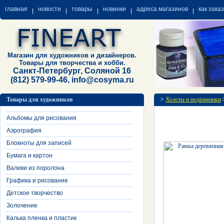
главная
новости
товары
новинки
адреса магазинов
как зака
Магазин для художников и дизайнеров.
Товары для творчества и хобби.
Санкт-Петербург, Соляной 16
(812) 579-99-46, info@cosyma.ru
Товары для художников
>
Холсты и подрамники
Альбомы для рисования
Аэрография
Блокноты для записей
Бумага и картон
Валики из поролона
Графика и рисование
Детское творчество
Золочение
Калька пленка и пластик