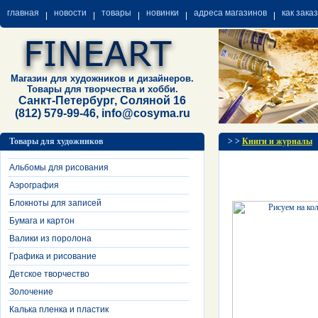
главная
новости
товары
новинки
адреса магазинов
как зака
Магазин для художников и дизайнеров.
Товары для творчества и хобби.
Санкт-Петербург, Соляной 16
(812) 579-99-46, info@cosyma.ru
Товары для художников
>
>
Книги и журналы
Альбомы для рисования
Аэрография
Блокноты для записей
Бумага и картон
Валики из поролона
Графика и рисование
Детское творчество
Золочение
Калька пленка и пластик