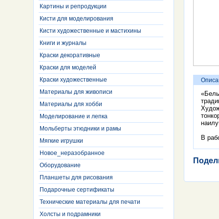
Картины и репродукции
Кисти для моделирования
Кисти художественные и мастихины
Книги и журналы
Краски декоративные
Краски для моделей
Краски художественные
Описа
Материалы для живописи
«Белы
тради
Материалы для хобби
Худож
тонко
Моделирование и лепка
наилу
Мольберты этюдники и рамы
В раб
Мягкие игрушки
Новое_неразобранное
Подел
Оборудование
Планшеты для рисования
Подарочные сертификаты
Технические материалы для печати
Холсты и подрамники