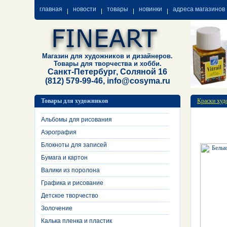
главная
новости
товары
новинки
адреса магазинов
Магазин для художников и дизайнеров.
Товары для творчества и хобби.
Санкт-Петербург, Соляной 16
(812) 579-99-46, info@cosyma.ru
Товары для художников
Краски худ
Альбомы для рисования
Аэрография
Блокноты для записей
Бумага и картон
Валики из поролона
Графика и рисование
Детское творчество
Золочение
Калька пленка и пластик