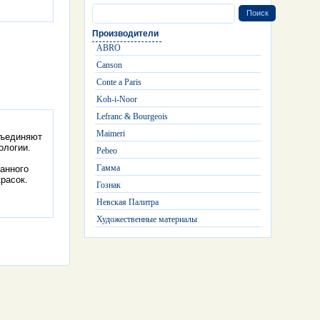
Производители
ABRO
Canson
Conte a Paris
Koh-i-Noor
Lefranc & Bourgeois
Maimeri
бъединяют
ологии.
Pebeo
Гамма
анного
расок.
Гознак
Невская Палитра
Художественные материалы