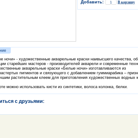
Добавить:
В корзину
ние
е ночи» - художественные акварельные краски наивысшего качества, о
ции старейших мастеров - производителей акварели и современные техн
ественные акварельные краски «Белые ночи» изготавливаются из
растертых пигментов и связующего с добавлением гуммиарабика – призн
чшим растительным клеем для приготовления художественных водных к
оте можно использовать кисти из синтетики, волоса колонка, белки.
иться с друзьями: