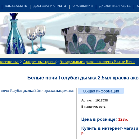
как заказать
доставка и оплата
о компании
дисконтная карта
ожественные
>
Акварельные краски
>
Акварельные краски в кюветах Белые Ночи
Белые ночи Голубая дымка 2.5мл краска ак
Общая информация
Артикул: 1911558
В наличии: есть
Цена в рознице:
128
р.
Купить в интернет-магази
р.