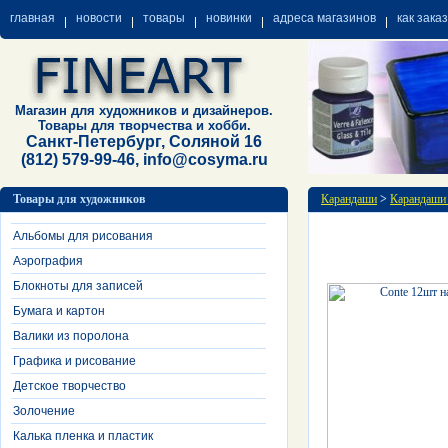
главная
новости
товары
новинки
адреса магазинов
как зака
Магазин для художников и дизайнеров.
Товары для творчества и хобби.
Санкт-Петербург, Соляной 16
(812) 579-99-46, info@cosyma.ru
Товары для художников
Карандаши
>
Карандаши 
Альбомы для рисования
Аэрография
Блокноты для записей
Бумага и картон
Валики из поролона
Графика и рисование
Детское творчество
Золочение
Калька пленка и пластик