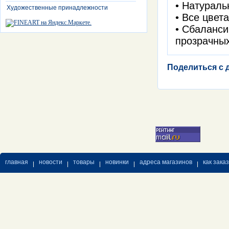
• Натурал
Художественные принадлежности
• Все цвет
• Сбаланс
прозрачны
Поделиться с 
главная
новости
товары
новинки
адреса магазинов
как зака