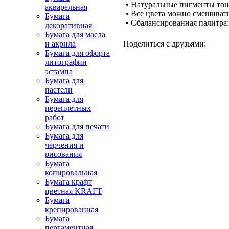
• Натуральные пигменты то
акварельная
• Все цвета можно смешиват
Бумага
• Сбалансированная палитра
декоративная
Бумага для масла
и акрила
Поделиться с друзьями:
Бумага для офорта
литографии
эстампа
Бумага для
пастели
Бумага для
переплетных
работ
Бумага для печати
Бумага для
черчения и
рисования
Бумага
копировальная
Бумага крафт
цветная KRAFT
Бумага
крепированная
Бумага
пергаментная