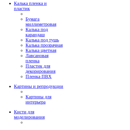
Калька пленка и
пластик
Бумага
миллиметровая
Калька под
карандаш
Калька под тушь
Калька прозрачная
Калька цветная
Лавсановая
пленка
Пластик для
декорирования
Пленка ПВХ
Картины и репродукции
Картины для
интерьера
Кисти для
моделирования