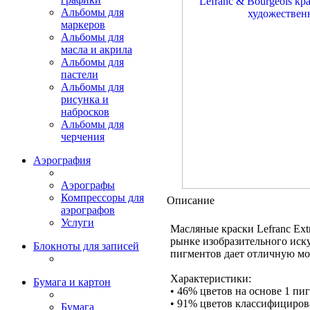
Альбомы для
маркеров
Альбомы для
масла и акрила
Альбомы для
пастели
Альбомы для
рисунка и
набросков
Альбомы для
черчения
Аэрография
Аэрографы
Компрессоры для
Описание
аэрографов
Услуги
Масляные краски Lefranc Ext
рынке изобразительного иску
Блокноты для записей
пигментов дает отличную мо
Характеристики:
Бумага и картон
• 46% цветов на основе 1 пиг
• 91% цветов классифицирова
Бумага