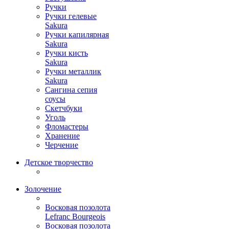
Ручки
Ручки гелевые
Sakura
Ручки капилярная
Sakura
Ручки кисть
Sakura
Ручки металлик
Sakura
Сангина сепия
соусы
Скетчбуки
Уголь
Фломастеры
Хранение
Черчение
Детское творчество
Золочение
Восковая позолота
Lefranc Bourgeois
Восковая позолота