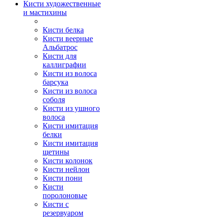
Кисти художественные
и мастихины
Кисти белка
Кисти веерные
Альбатрос
Кисти для
каллиграфии
Кисти из волоса
барсука
Кисти из волоса
соболя
Кисти из ушного
волоса
Кисти имитация
белки
Кисти имитация
щетины
Кисти колонок
Кисти нейлон
Кисти пони
Кисти
поролоновые
Кисти с
резервуаром