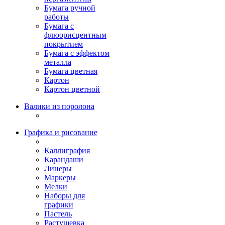
Бумага ручной
работы
Бумага с
флюорисцентным
покрытием
Бумага с эффектом
металла
Бумага цветная
Картон
Картон цветной
Валики из поролона
Графика и рисование
Каллиграфия
Карандаши
Линеры
Маркеры
Мелки
Наборы для
графики
Пастель
Растушевка