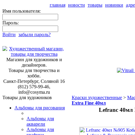
главная
новости
товары
новинки
адре
Имя пользователя:
Пароль:
Войти
забыли пароль?
Магазин для художников и
дизайнеров.
Товары для творчества и
хобби.
Санкт-Петербург, Соляной 16
(812) 579-99-46,
info@cosyma.ru
Товары для художников
Краски художественные
>
Мас
Extra Fine 40мл
Альбомы для рисования
Lefranc 40мл
Альбомы для
акварели
Альбомы для
графики