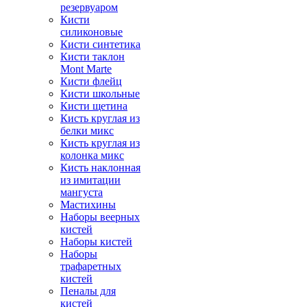
резервуаром
Кисти
силиконовые
Кисти синтетика
Кисти таклон
Mont Marte
Кисти флейц
Кисти школьные
Кисти щетина
Кисть круглая из
белки микс
Кисть круглая из
колонка микс
Кисть наклонная
из имитации
мангуста
Мастихины
Наборы веерных
кистей
Наборы кистей
Наборы
трафаретных
кистей
Пеналы для
кистей