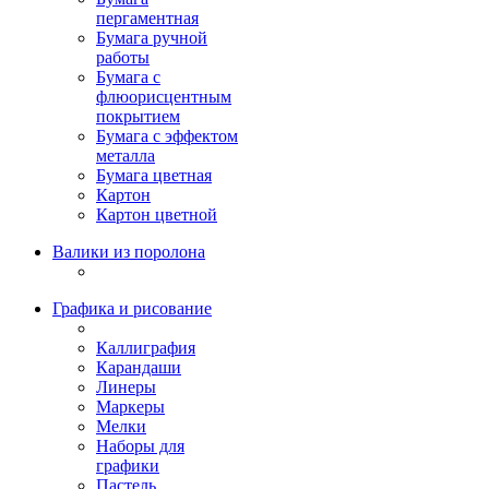
пергаментная
Бумага ручной
работы
Бумага с
флюорисцентным
покрытием
Бумага с эффектом
металла
Бумага цветная
Картон
Картон цветной
Валики из поролона
Графика и рисование
Каллиграфия
Карандаши
Линеры
Маркеры
Мелки
Наборы для
графики
Пастель