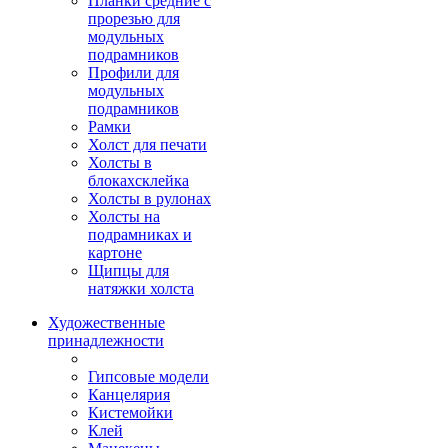
Планки средние с
прорезью для
модульных
подрамников
Профили для
модульных
подрамников
Рамки
Холст для печати
Холсты в
блокахсклейка
Холсты в рулонах
Холсты на
подрамниках и
картоне
Щипцы для
натяжки холста
Художественные
принадлежности
Гипсовые модели
Канцелярия
Кистемойки
Клей