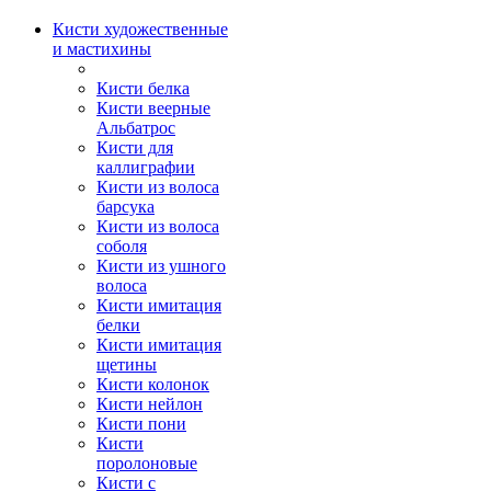
Кисти художественные
и мастихины
Кисти белка
Кисти веерные
Альбатрос
Кисти для
каллиграфии
Кисти из волоса
барсука
Кисти из волоса
соболя
Кисти из ушного
волоса
Кисти имитация
белки
Кисти имитация
щетины
Кисти колонок
Кисти нейлон
Кисти пони
Кисти
поролоновые
Кисти с