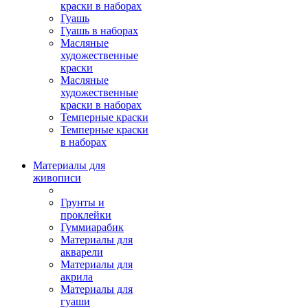
краски в наборах
Гуашь
Гуашь в наборах
Масляные
художественные
краски
Масляные
художественные
краски в наборах
Темперные краски
Темперные краски
в наборах
Материалы для
живописи
Грунты и
проклейки
Гуммиарабик
Материалы для
акварели
Материалы для
акрила
Материалы для
гуаши