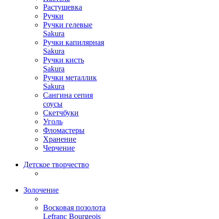
Растушевка
Ручки
Ручки гелевые
Sakura
Ручки капилярная
Sakura
Ручки кисть
Sakura
Ручки металлик
Sakura
Сангина сепия
соусы
Скетчбуки
Уголь
Фломастеры
Хранение
Черчение
Детское творчество
Золочение
Восковая позолота
Lefranc Bourgeois