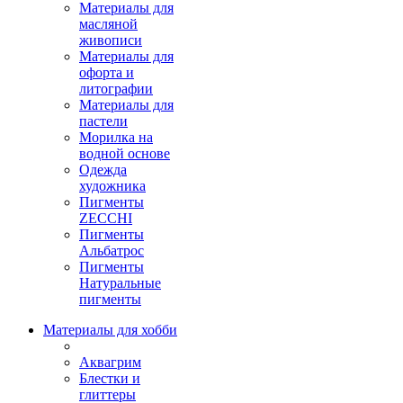
Материалы для
масляной
живописи
Материалы для
офорта и
литографии
Материалы для
пастели
Морилка на
водной основе
Одежда
художника
Пигменты
ZECCHI
Пигменты
Альбатрос
Пигменты
Натуральные
пигменты
Материалы для хобби
Аквагрим
Блестки и
глиттеры