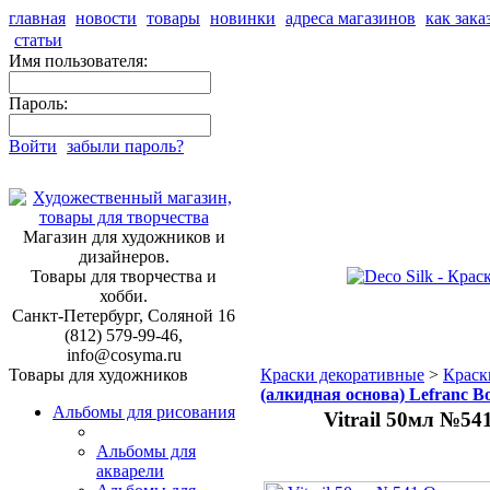
главная
новости
товары
новинки
адреса магазинов
как зака
статьи
Имя пользователя:
Пароль:
Войти
забыли пароль?
Магазин для художников и
дизайнеров.
Товары для творчества и
хобби.
Санкт-Петербург, Соляной 16
(812) 579-99-46,
info@cosyma.ru
Товары для художников
Краски декоративные
>
Краск
(алкидная основа) Lefranc B
Альбомы для рисования
Vitrail 50мл №54
Альбомы для
акварели