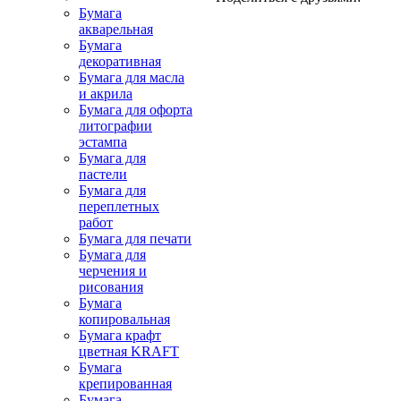
Бумага
акварельная
Бумага
декоративная
Бумага для масла
и акрила
Бумага для офорта
литографии
эстампа
Бумага для
пастели
Бумага для
переплетных
работ
Бумага для печати
Бумага для
черчения и
рисования
Бумага
копировальная
Бумага крафт
цветная KRAFT
Бумага
крепированная
Бумага