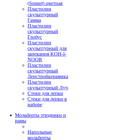
(Sonnet) цветная
Пластилин
скульптурный
Гамма
Пластилин
скульптурный
Глобус
Пластилин
скульптурный для
запекания KOH-I-
NOOR
Пластилин
скульптурный
Ленстройкерамика
Пластилин
скульптурный Луч
Стеки для лепки
Стеки для лепки в
наборе
Мольберты этюдники и
рамы
Напольные
мольберты