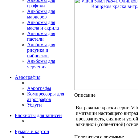
Альбомы для
графики
Альбомы для
маркеров
Альбомы для
масла и акрила
Альбомы для
пастели
Альбомы для
рисунка и
набросков
Альбомы для
черчения
Аэрография
Аэрографы
Компрессоры для
Описание
аэрографов
Услуги
Витражные краски серии Vitr
имитации настоящего витраж
Блокноты для записей
прозрачность, сияние и усто
алкидной (солвентной) осно
Бумага и картон
Поделиться с друзьями: