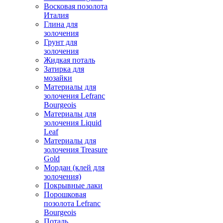
Восковая позолота
Италия
Глина для
золочения
Грунт для
золочения
Жидкая поталь
Затирка для
мозайки
Материалы для
золочения Lefranc
Bourgeois
Материалы для
золочения Liquid
Leaf
Материалы для
золочения Treasure
Gold
Мордан (клей для
золочения)
Покрывные лаки
Порошковая
позолота Lefranc
Bourgeois
Поталь