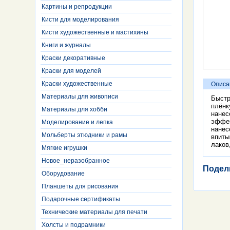
Картины и репродукции
Кисти для моделирования
Кисти художественные и мастихины
Книги и журналы
Краски декоративные
Краски для моделей
Краски художественные
Описа
Материалы для живописи
Быстр
плёнк
Материалы для хобби
нанес
эффек
Моделирование и лепка
нанес
Мольберты этюдники и рамы
впиты
лаков
Мягкие игрушки
Новое_неразобранное
Подел
Оборудование
Планшеты для рисования
Подарочные сертификаты
Технические материалы для печати
Холсты и подрамники