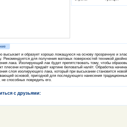
ние
о высыхает и образует хорошо ложащуюся на основу прозрачную и эла
у. Рекомендуется для получения матовых поверхностей техникой двойно
ения лака. Изолирующий лак будет препятствовать тому, чтобы образов
т плесени который придаёт картине беловатый налёт. Обработка начина
ения слоя изолирующего лака, который при высыхании становится новой
вающей основой, пригодной для последующего нанесения традиционны
, не способных повредить его.
иться с друзьями: