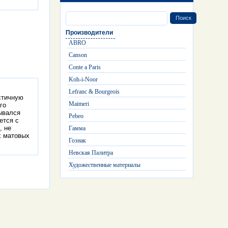
Производители
ABRO
Canson
Conte a Paris
Koh-i-Noor
Lefranc & Bourgeois
стичную
Maimeri
го
ывался
Pebeo
ется с
, не
Гамма
х матовых
Гознак
Невская Палитра
Художественные материалы