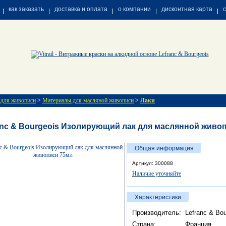
как заказать
доставка и оплата
о компании
дисконтная карта
 для живописи
>
Материалы для масляной живописи
>
Лаки
anc & Bourgeois Изолирующий лак для маслянной живо
Общая информация
Артикул: 300088
Наличие уточняйте
Характеристики
Производитель:
Lefranc & Bou
Страна:
Франция