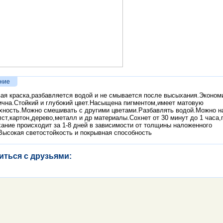
ние
ая краска,разбавляется водой и не смывается после высыхания.Эконом
ична.Стойкий и глубокий цвет.Насыщена пигментом,имеет матовую
хность.Можно смешивать с другими цветами.Разбавлять водой.Можно н
лст,картон,дерево,металл и др материалы.Сохнет от 30 минут до 1 часа,
ание происходит за 1-8 дней в зависимости от толщины наложенного
Высокая светостойкость и покрывная способность
иться с друзьями: