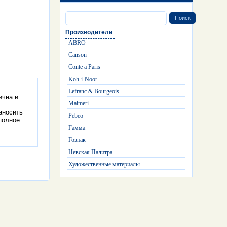
Производители
ABRO
Canson
Conte a Paris
Koh-i-Noor
Lefranc & Bourgeois
ична и
Maimeri
аносить
Pebeo
полное
Гамма
Гознак
Невская Палитра
Художественные материалы