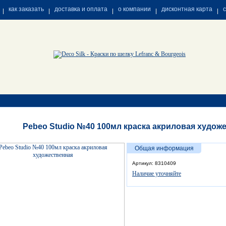
как заказать
доставка и оплата
о компании
дисконтная карта
Pebeo Studio №40 100мл краска акриловая худож
Общая информация
Артикул: 8310409
Наличие уточняйте