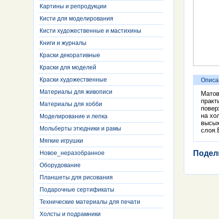
Картины и репродукции
Кисти для моделирования
Кисти художественные и мастихины
Книги и журналы
Краски декоративные
Краски для моделей
Краски художественные
Описа
Материалы для живописи
Матов
практ
Материалы для хобби
повер
на хо
Моделирование и лепка
высых
Мольберты этюдники и рамы
слоя.
Мягкие игрушки
Подел
Новое_неразобранное
Оборудование
Планшеты для рисования
Подарочные сертификаты
Технические материалы для печати
Холсты и подрамники