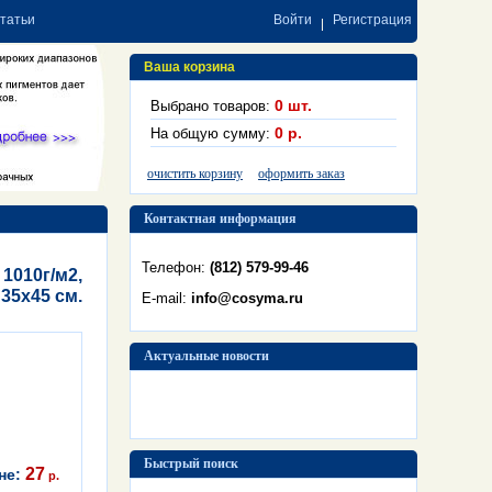
статьи
Войти
Регистрация
Ваша корзина
0
шт.
Выбрано товаров:
0
р.
На общую сумму:
очистить корзину
оформить заказ
Контактная информация
Телефон:
(812) 579-99-46
1010г/м2,
35x45 см.
E-mail:
info@cosyma.ru
Актуальные новости
Быстрый поиск
27
не:
р.