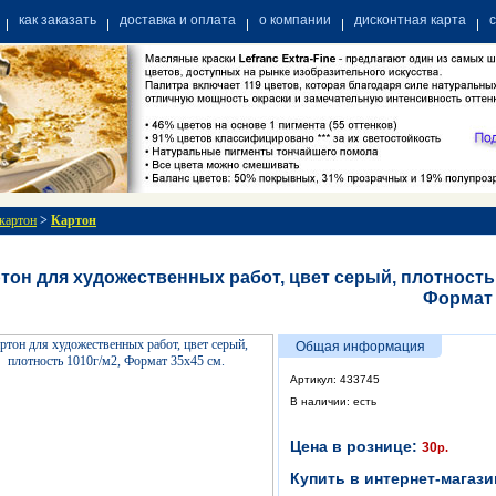
как заказать
доставка и оплата
о компании
дисконтная карта
 картон
>
Картон
тон для художественных работ, цвет серый, плотность 
Формат 
Общая информация
Артикул: 433745
В наличии: есть
Цена в рознице:
30
р.
Купить в интернет-магази