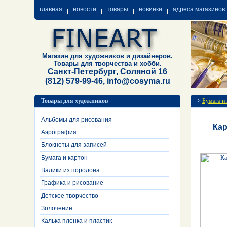
главная
новости
товары
новинки
адреса магазинов
Магазин для художников и дизайнеров.
Товары для творчества и хобби.
Санкт-Петербург, Соляной 16
(812) 579-99-46, info@cosyma.ru
Товары для художников
>
Бумага и
Альбомы для рисования
Кар
Аэрография
Блокноты для записей
Бумага и картон
Валики из поролона
Графика и рисование
Детское творчество
Золочение
Калька пленка и пластик